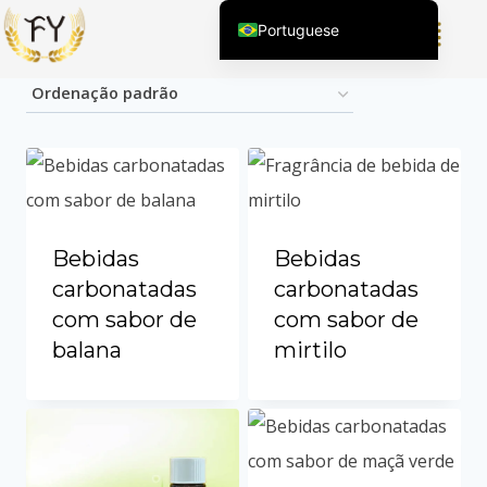
Portuguese
Exibindo 1–12 de 13 resultados
English (United States)
Chinese
English (South Africa)
Afrikaans
Arabic
Spanish (Peru)
Bebidas
Bebidas
Spanish (Venezuela)
carbonatadas
carbonatadas
com sabor de
com sabor de
Kazakh
balana
mirtilo
Spanish (Argentina)
Kyrgyz
Thai
Uzbek