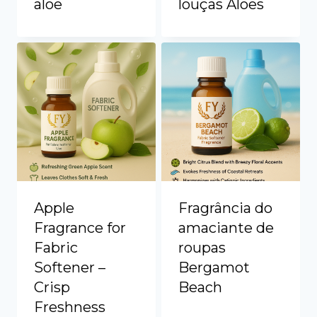
aloe
louças Aloes
Vietnamese
Spanish (Colombia)
Apple
Fragrância do
Fragrance for
amaciante de
Fabric
roupas
Softener –
Bergamot
Crisp
Beach
Freshness