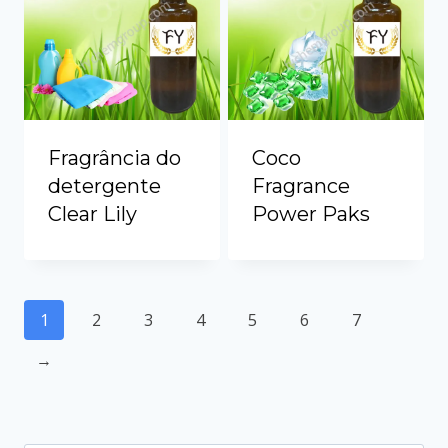
Fragrância do
Coco
detergente
Fragrance
Clear Lily
Power Paks
1
2
3
4
5
6
7
→