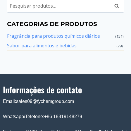
Pesqui
CATEGORIAS DE PRODUTOS
Fragrância para produtos químicos diários
(151)
Sabor para alimentos e bebidas
(79)
Informações de contato
Email:sales09@fychemgroup.com
Whatsapp/Telefone:+86 18819148279