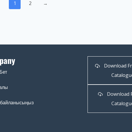
1
2
→
pany
Download F
Бет
Catalogu
ралы
Download 
 байланысыңыз
Catalogu