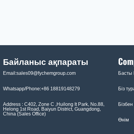
Байланыс ақпараты
Com
Email:sales09@fychemgroup.com
Басты 
Whatsapp/Phone:+86 18819148279
Біз ту
Address : C402, Zone C ,Huilong It Park, No.88,
Бізбен
Helong 1st Road, Baiyun District, Guangdong,
China (Sales Office)
Өнім