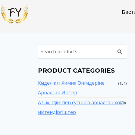
Баст
Search
PRODUCT CATEGORIES
Күнделікті Химия Өнімдеріне
(151)
Арналған Иістер
Азық-түлік пен сусынға арналған хош
(79)
иістендіргіштер