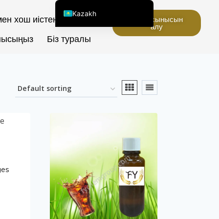
Kazakh
ен хош иістендіргіштер
Баға ұсынысын
алу
English (United States)
нысыңыз
Біз туралы
Chinese
English (South Africa)
Afrikaans
Arabic
Spanish (Peru)
Spanish (Venezuela)
Spanish (Argentina)
Kyrgyz
ges
Thai
Uzbek
Vietnamese