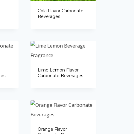
Portuguese
Cola Flavor Carbonate
Spanish (Colombia)
Beverages
Lime Lemon Flavor
ges
Carbonate Beverages
Orange Flavor