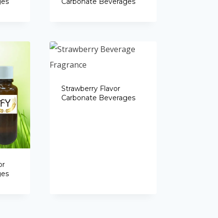
ges
Carbonate Beverages
Strawberry Flavor
Carbonate Beverages
or
ges