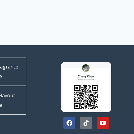
ragrance
e
Flavour
e