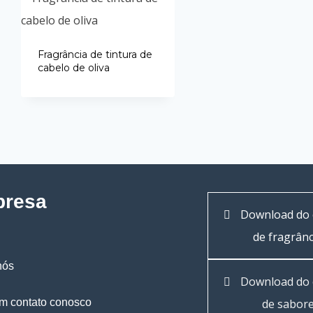
Fragrância de tintura de
cabelo de oliva
resa
Download do 
de fragrânc
nós
Download do 
em contato conosco
de sabor