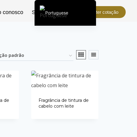
o conosco
Sobre nós
Obter cotação
Portuguese
English (United States)
Chinese
English (South Africa)
Afrikaans
Arabic
Spanish (Peru)
Spanish (Venezuela)
Kazakh
ra de
Fragrância de tintura de
cabelo com leite
Spanish (Argentina)
Kyrgyz
Thai