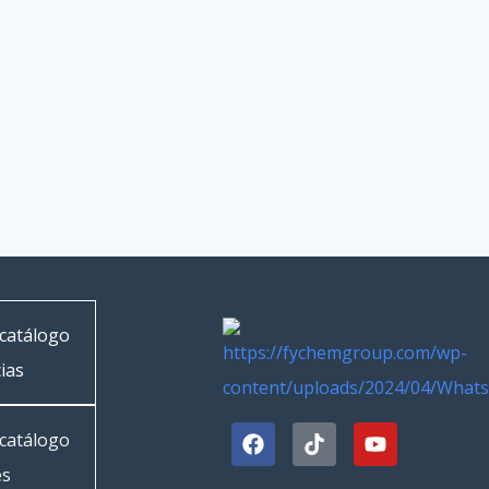
Uzbek
Vietnamese
Spanish (Colombia)
catálogo
ias
catálogo
es