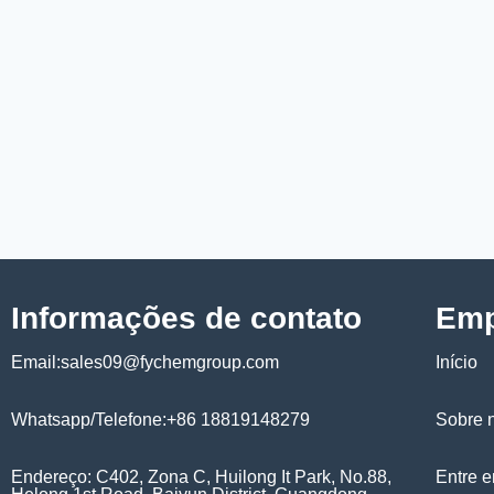
Informações de contato
Emp
Email:sales09@fychemgroup.com
Início
Whatsapp/Telefone:+86 18819148279
Sobre 
Endereço: C402, Zona C, Huilong It Park, No.88,
Entre 