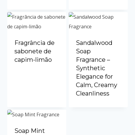
Uzbek
Vietnamese
Spanish (Colombia)
Fragrância de
Sandalwood
sabonete de
Soap
capim-limão
Fragrance –
Synthetic
Elegance for
Calm, Creamy
Cleanliness
Soap Mint