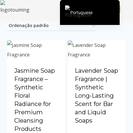
Portuguese
Mostrando todos os 5 resultados
English (United States)
Chinese
English (South Africa)
Afrikaans
Arabic
Jasmine Soap
Lavender Soap
Spanish (Peru)
Fragrance –
Fragrance |
Spanish (Venezuela)
Synthetic
Synthetic
Floral
Long-Lasting
Kazakh
Radiance for
Scent for Bar
Spanish (Argentina)
Premium
and Liquid
Kyrgyz
Cleansing
Soaps
Thai
Products