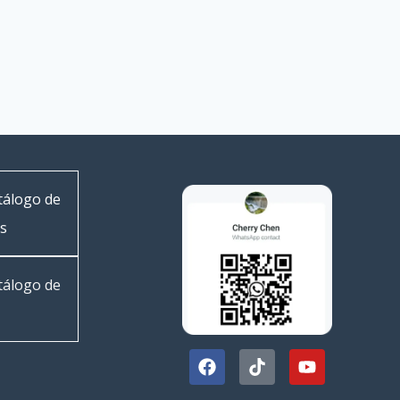
tálogo de
as
tálogo de