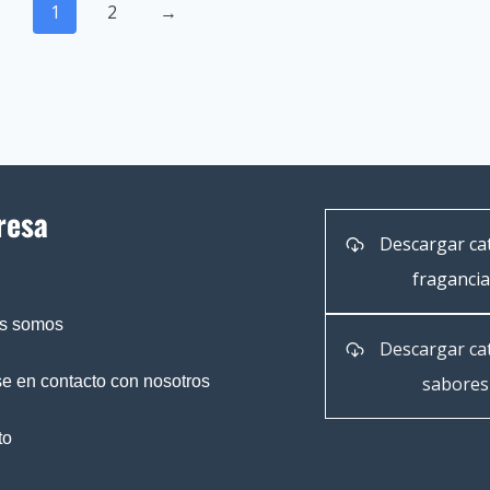
1
2
→
resa
Descargar ca
fraganci
s somos
Descargar ca
e en contacto con nosotros
sabores
to