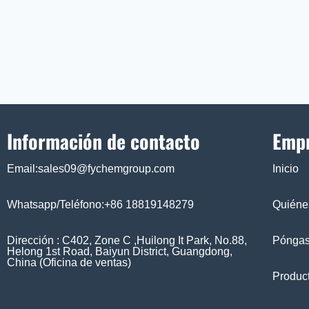
Información de contacto
Emp
Email:sales09@fychemgroup.com
Inicio
Whatsapp/Teléfono:+86 18819148279
Quiéne
Dirección : C402, Zone C ,Huilong It Park, No.88,
Póngas
Helong 1st Road, Baiyun District, Guangdong,
China (Oficina de ventas)
Produc