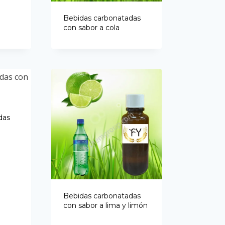
Portuguese
Bebidas carbonatadas
Spanish (Colombia)
con sabor a cola
das
Bebidas carbonatadas
con sabor a lima y limón