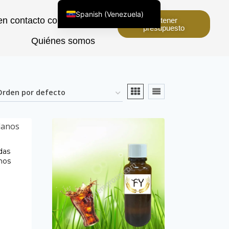
Spanish (Venezuela)
n contacto con nosotros
Obtener
presupuesto
English (United States)
Quiénes somos
Chinese
English (South Africa)
Afrikaans
Arabic
Spanish (Peru)
Kazakh
Spanish (Argentina)
das
nos
Kyrgyz
Thai
Uzbek
Vietnamese