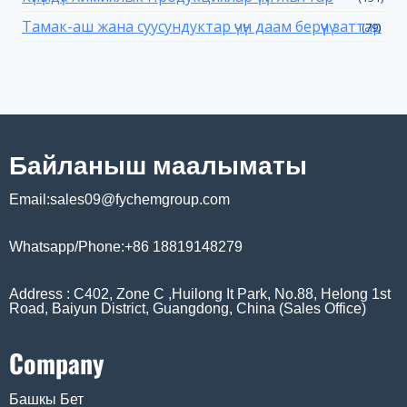
Тамак-аш жана суусундуктар үчүн даам берүүчү заттар
(79)
Байланыш маалыматы
Email:sales09@fychemgroup.com
Whatsapp/Phone:+86 18819148279
Address : C402, Zone C ,Huilong It Park, No.88, Helong 1st
Road, Baiyun District, Guangdong, China (Sales Office)
Company
Башкы Бет