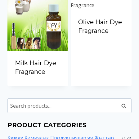
Portuguese
Spanish (Colombia)
Olive Hair Dye
Fragrance
Milk Hair Dye
Fragrance
Search
PRODUCT CATEGORIES
Күнүмдүк Химиялык Продукциялар үчүн Жыттар
(151)