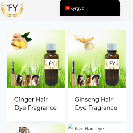
Kyrgyz
Showing all 4 results
English (United States)
Chinese
English (South Africa)
Afrikaans
Arabic
Spanish (Peru)
Spanish (Venezuela)
Kazakh
Spanish (Argentina)
Ginger Hair
Ginseng Hair
Thai
Dye Fragrance
Dye Fragrance
Uzbek
Vietnamese