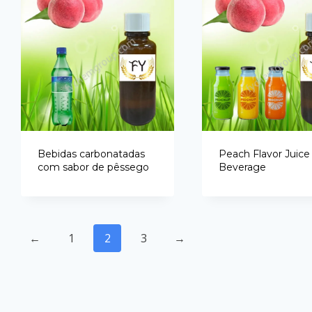
Bebidas carbonatadas
Peach Flavor Juice
com sabor de pêssego
Beverage
←
1
2
3
→