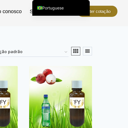
Portuguese
o conosco
Sobre nós
Obter cotação
English (United States)
Chinese
English (South Africa)
Afrikaans
Arabic
Spanish (Peru)
Spanish (Venezuela)
Kazakh
Spanish (Argentina)
Kyrgyz
Thai
Uzbek