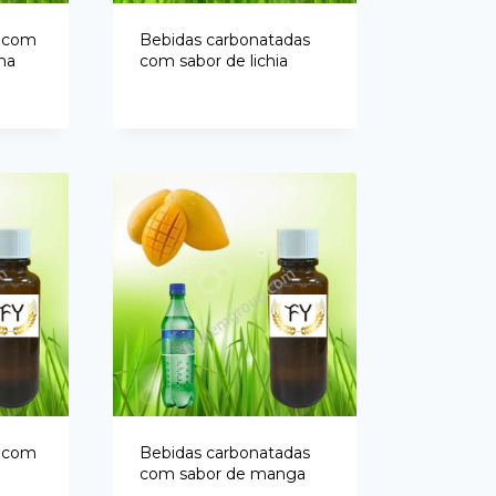
Vietnamese
s com
Bebidas carbonatadas
Spanish (Colombia)
ma
com sabor de lichia
s com
Bebidas carbonatadas
com sabor de manga