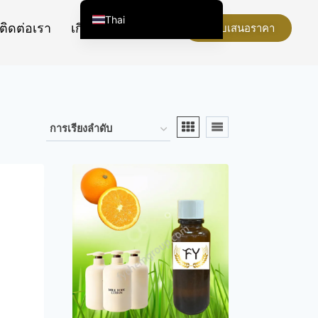
Thai
ติดต่อเรา
เกี่ยวกับเรา
ขอใบเสนอราคา
English (United States)
Chinese
English (South Africa)
Afrikaans
Arabic
Spanish (Peru)
Spanish (Venezuela)
Kazakh
Spanish (Argentina)
Kyrgyz
Uzbek
Vietnamese