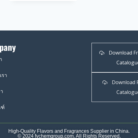
pany
Download F
ก
Catalogu
บเรา
Download 
รา
Catalogu
ฑ์
High-Quality Flavors and Fragrances Supplier in China.
© 2024 fychemgroup.com. All Rights Reserved.