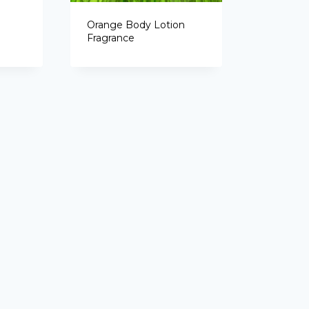
Portuguese
Orange Body Lotion
Spanish (Colombia)
Fragrance