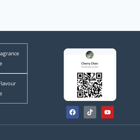
ragrance
e
Flavour
e