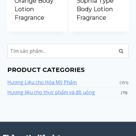
Orange Body
Sophia Type
Portuguese
Lotion
Body Lotion
Spanish (Colombia)
Fragrance
Fragrance
Tìm
kiếm
PRODUCT CATEGORIES
Hương Liệu cho Hóa Mỹ Phẩm
(151)
Hương liệu cho thực phẩm và đồ uống
(79)