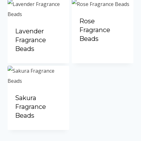
Vietnamese
Portuguese
Rose
Spanish (Colombia)
Fragrance
Lavender
Beads
Fragrance
Beads
Sakura
Fragrance
Beads