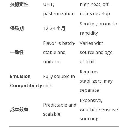
热稳定性
UHT,
high heat, off-
pasteurization
notes develop
Shorter; prone to
保质期
12-24 个月
rancidity
Flavor is batch-
Varies with
一致性
stable and
source and age
uniform
of fruit
Requires
Emulsion
Fully soluble in
stabilizers; may
Compatibility
milk
separate
Expensive,
Predictable and
成本效益
weather-sensitive
scalable
sourcing