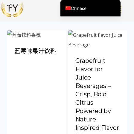
Chinese
显示所有 12 结果
English (United States)
English (South Africa)
Afrikaans
Arabic
蓝莓味果汁饮料
Spanish (Peru)
Grapefruit
Spanish (Venezuela)
Flavor for
Juice
Kazakh
Beverages –
Spanish (Argentina)
Crisp, Bold
Kyrgyz
Citrus
Thai
Powered by
Uzbek
Nature-
Vietnamese
Inspired Flavor