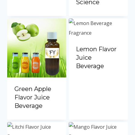
Science
Portuguese
Spanish (Colombia)
Lemon Flavor
Juice
Beverage
Green Apple
Flavor Juice
Beverage