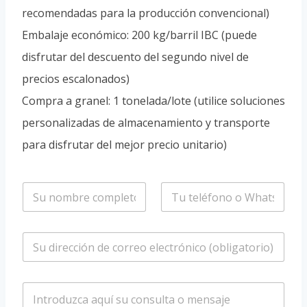
recomendadas para la producción convencional)
Embalaje económico: 200 kg/barril IBC (puede
disfrutar del descuento del segundo nivel de
precios escalonados)
Compra a granel: 1 tonelada/lote (utilice soluciones
personalizadas de almacenamiento y transporte
para disfrutar del mejor precio unitario)
n
T
o
e
m
l
b
é
C
r
f
o
e
o
r
*
n
r
o
m
e
/
e
o
W