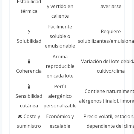
Estabilidad
y vertido en
averiarse
térmica
caliente
Fácilmente
💧
Requiere
soluble o
Solubilidad
solubilizantes/emulsion
emulsionable
Aroma
🧪
Variación del lote debid
reproducible
Coherencia
cultivo/clima
en cada lote
🧴
Perfil
Contiene naturalmen
Sensibilidad
alergénico
alérgenos (linalol, limon
cutánea
personalizable
💲 Coste y
Económico y
Precio volátil, estacion
suministro
escalable
dependiente del clim