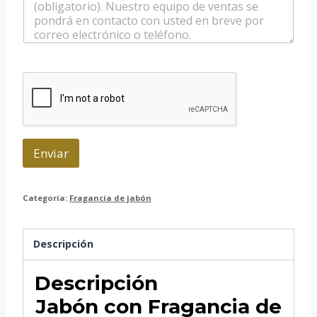
n
e
h
s
l
a
a
e
t
j
c
s
e
t
a
r
p
ó
p
n
i
c
o
Enviar
*
Categoría:
Fragancia de jabón
Descripción
Descripción
Jabón con Fragancia de