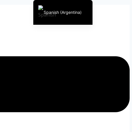
Spanish (Argentina)
English (United States)
Chinese
English (South Africa)
Afrikaans
Arabic
Spanish (Peru)
Spanish (Venezuela)
Kazakh
Kyrgyz
Thai
Uzbek