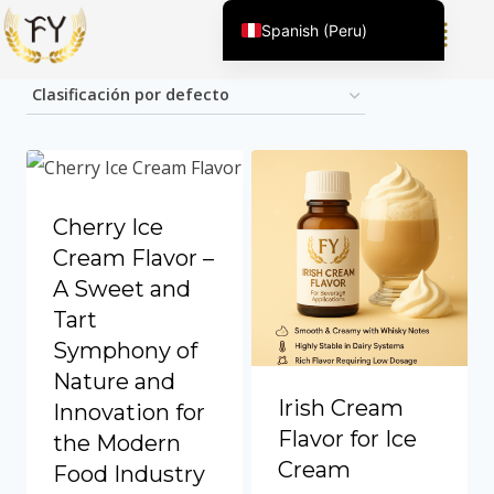
Spanish (Peru)
Mostrando todos los resultados 4
English (United States)
Chinese
English (South Africa)
Afrikaans
Arabic
Cherry Ice
Spanish (Venezuela)
Cream Flavor –
Kazakh
A Sweet and
Tart
Spanish (Argentina)
Symphony of
Kyrgyz
Nature and
Thai
Irish Cream
Innovation for
Uzbek
Flavor for Ice
the Modern
Cream
Vietnamese
Food Industry