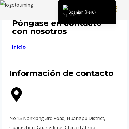
Spanish (Peru)
Póngase en contacto
English (United States)
con nosotros
Chinese
English (South Africa)
Inicio
"
Póngase en contacto con
nosotros
Afrikaans
Arabic
Información de contacto
Spanish (Venezuela)
Kazakh
Spanish (Argentina)
Kyrgyz
Thai
No.15 Nanxiang 3rd Road, Huangpu District,
Uzbek
Guangzhou, Guangdong, China (Fábrica)