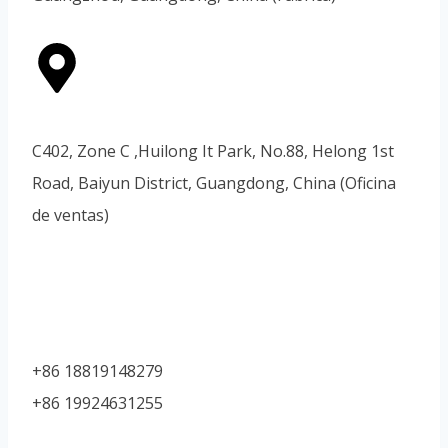
Vietnamese
Portuguese
Spanish (Colombia)
C402, Zone C ,Huilong It Park, No.88, Helong 1st
Road, Baiyun District, Guangdong, China (Oficina
de ventas)
+86 18819148279
+86 19924631255