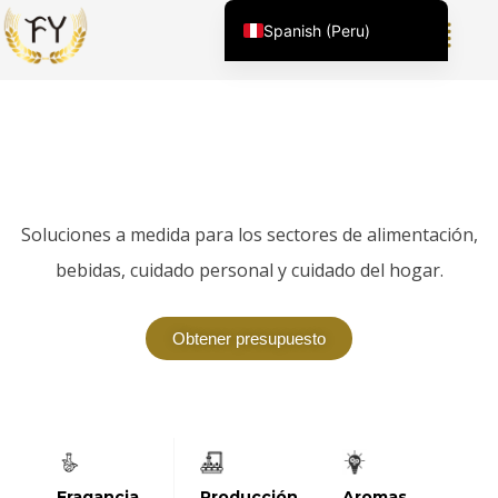
Spanish (Peru)
English (United States)
Chinese
English (South Africa)
Proveedor mundial de sabores y fragancias
premium
Afrikaans
Arabic
Soluciones a medida para los sectores de alimentación,
Spanish (Venezuela)
bebidas, cuidado personal y cuidado del hogar.
Kazakh
Spanish (Argentina)
Obtener presupuesto
Kyrgyz
Thai
Uzbek
Vietnamese
Fragancia
Aromas
Producción