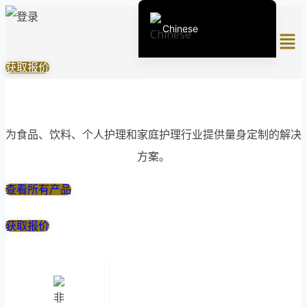
跳
Chinese
菜
到
单
内
English (United States)
获取报价
容
English (South Africa)
全球优质香精香料供应商
Afrikaans
Arabic
为食品、饮料、个人护理和家庭护理行业提供量身定制的解决
Spanish (Peru)
方案。
Spanish (Venezuela)
查看所有产品
Kazakh
Spanish (Argentina)
获取报价
Kyrgyz
Thai
Uzbek