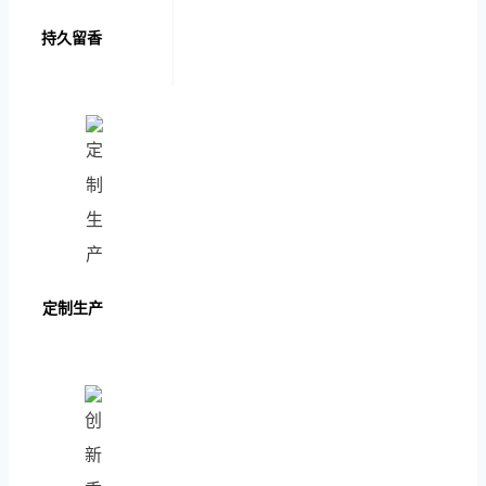
Vietnamese
持久留香
Portuguese
Spanish (Colombia)
定制生产