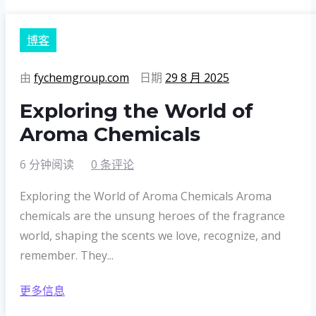
博客
由
fychemgroup.com
日期
29 8 月 2025
Exploring the World of
Aroma Chemicals
6 分钟阅读
0 条评论
Exploring the World of Aroma Chemicals Aroma
chemicals are the unsung heroes of the fragrance
world, shaping the scents we love, recognize, and
remember. They...
更多信息