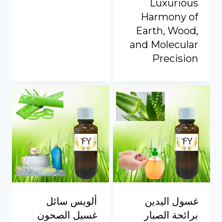
Luxurious
Portuguese
Harmony of
Spanish (Colombia)
Earth, Wood,
and Molecular
Precision
غسول اليدين
ألويس سائل
برائحة الصبار
غسيل الصحون