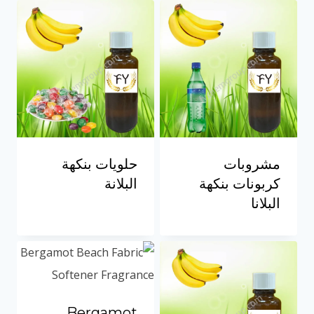
مشروبات
حلويات بنكهة
كربونات بنكهة
البلانة
البلانا
Bergamot