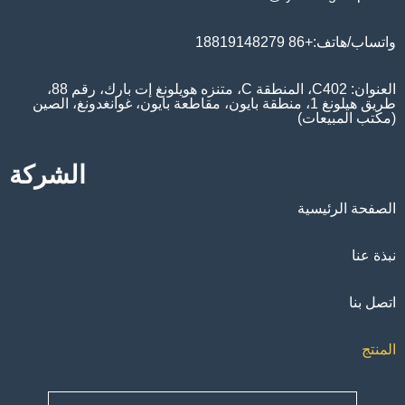
واتساب/هاتف:+86 18819148279
العنوان: C402، المنطقة C، متنزه هويلونغ إت بارك، رقم 88،
طريق هيلونغ 1، منطقة بايون، مقاطعة بايون، غوانغدونغ، الصين
(مكتب المبيعات)
الشركة
الصفحة الرئيسية
نبذة عنا
اتصل بنا
المنتج