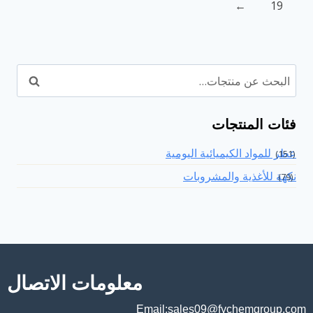
←
19
بحث
فئات المنتجات
عطر للمواد الكيميائية اليومية
(151)
نكهة للأغذية والمشروبات
(79)
معلومات الاتصال
Email:sales09@fychemgroup.com