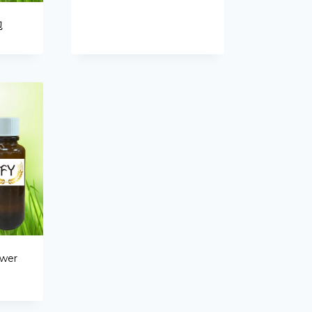
Portuguese
包
Spanish (Colombia)
ower