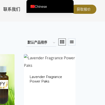
Chinese
联系我们
关于我们
获取报价
English (United States)
English (South Africa)
Afrikaans
Arabic
Spanish (Peru)
Spanish (Venezuela)
Kazakh
Spanish (Argentina)
Kyrgyz
Lavender Fragrance
Power Paks
Thai
Uzbek
Vietnamese