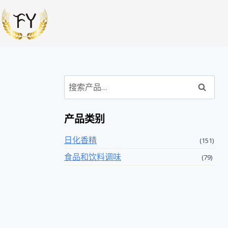
搜
索
产品类别
日化香精
(151)
食品和饮料调味
(79)