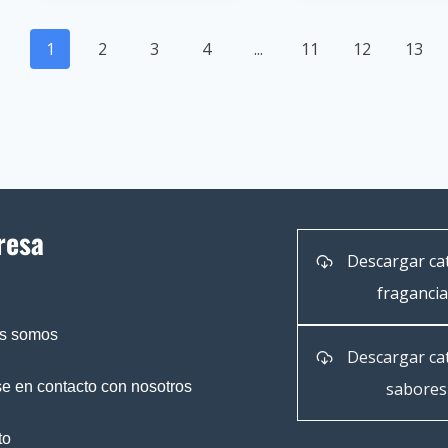
1
2
3
4
...
11
12
13
resa
Descargar ca
fraganci
s somos
Descargar ca
e en contacto con nosotros
sabores
to