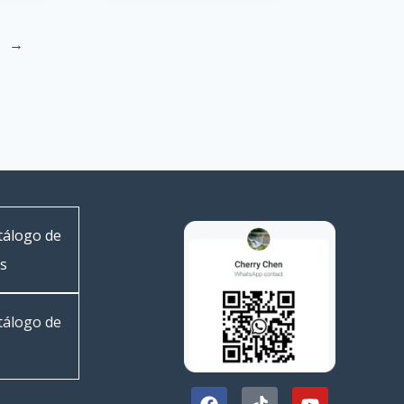
→
tálogo de
as
tálogo de