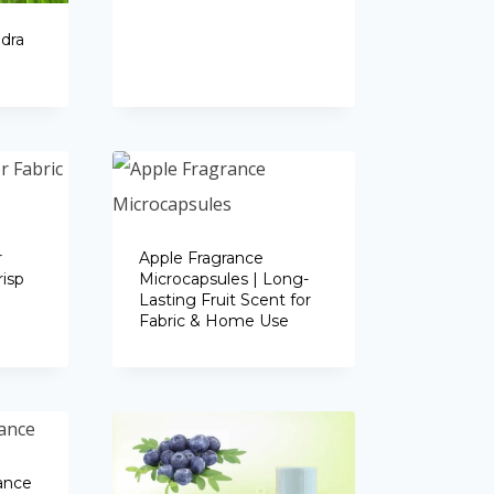
Vietnamese
dra
Portuguese
r
Apple Fragrance
risp
Microcapsules | Long-
Lasting Fruit Scent for
Fabric & Home Use
ance